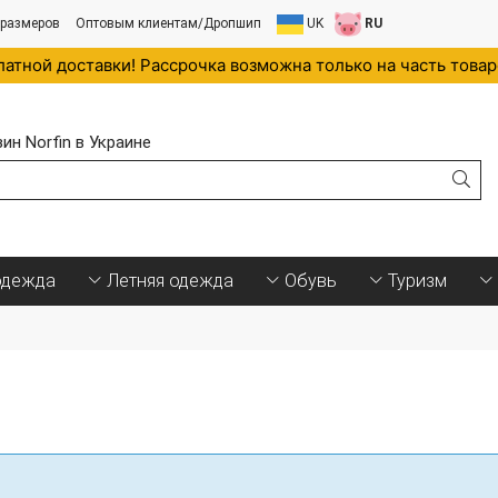
 размеров
Оптовым клиентам/Дропшип
UK
RU
латной доставки! Рассрочка возможна только на часть това
н Norfin в Украине
.
одежда
Летняя одежда
Обувь
Туризм