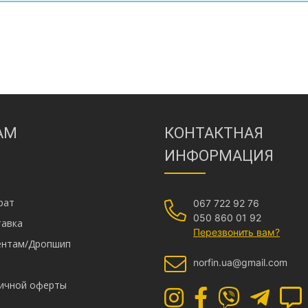
АМ
КОНТАКТНАЯ
ИНФОРМАЦИЯ
рат
067 722 92 76
050 860 01 92
тавка
Перезвонить вам?
иентам/Дропшип
norfin.ua@gmail.com
личной оферты