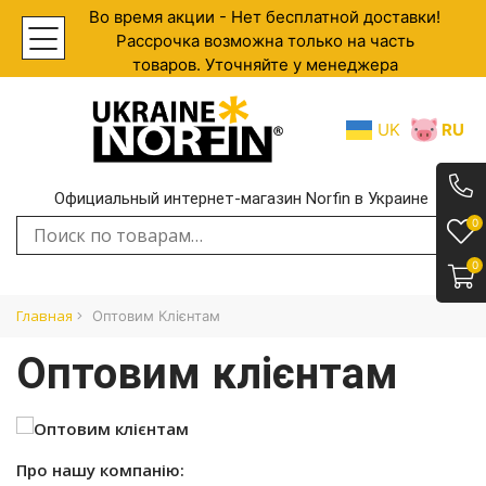
Во время акции - Нет бесплатной доставки!
Рассрочка возможна только на часть
товаров. Уточняйте у менеджера
UK
RU
Официальный интернет-магазин Norfin в Украине
.
0
Искать:
0
Главная
Оптовим Клієнтам
Оптовим клієнтам
Про нашу компанію: