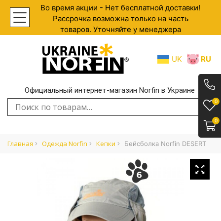
Во время акции - Нет бесплатной доставки!
Рассрочка возможна только на часть
товаров. Уточняйте у менеджера
UK
RU
Официальный интернет-магазин Norfin в Украине
.
0
Искать:
0
Главная
Одежда Norfin
Кепки
Бейсболка Norfin DESERT