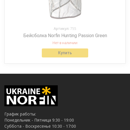
Артикул:
755
Бейсболка Norfin Hunting Passion Green
Нет в наличии
Купить
График работы:
Понедельник - Пятница 9:30 - 19:00
Суббота - Воскресенье 10:30 - 17:00