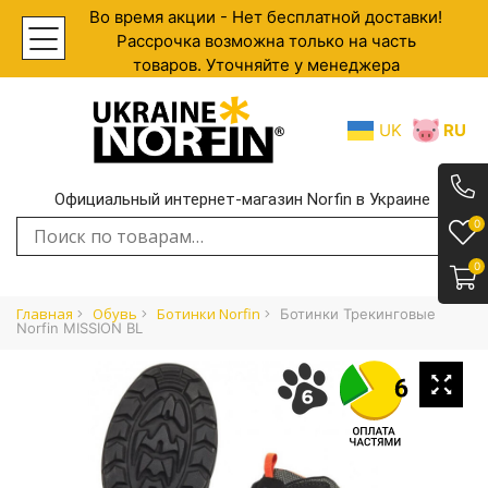
Во время акции - Нет бесплатной доставки!
Рассрочка возможна только на часть
товаров. Уточняйте у менеджера
UK
RU
Официальный интернет-магазин Norfin в Украине
.
0
Искать:
0
Главная
Обувь
Ботинки Norfin
Ботинки Трекинговые
Norfin MISSION BL