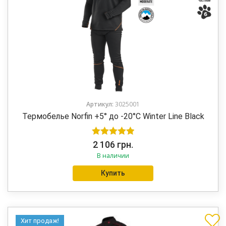
Артикул:
3025001
Термобелье Norfin +5° до -20°C Winter Line Black
Оценка
5.00
2 106
грн.
В наличии
из 5
Купить
Хит продаж!