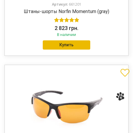
Артикул:
661201
Штаны-шорты Norfin Momentum (gray)
Оценка
5.00
2 823
грн.
В наличии
из 5
Купить