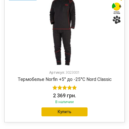
Артикул:
3023001
Термобелье Norfin +5° до -25°C Nord Classic
Оценка
5.00
2 369
грн.
В наличии
из 5
Купить