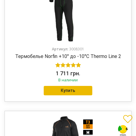
Артикул:
3008301
Термобелье Norfin +10° до -10°C Thermo Line 2
Оценка
5.00
1 711
грн.
В наличии
из 5
Купить