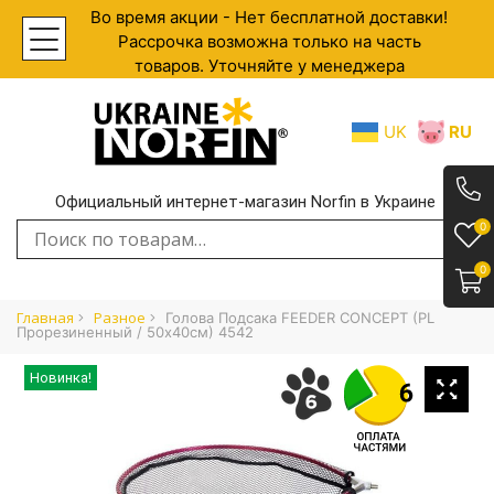
Во время акции - Нет бесплатной доставки!
Рассрочка возможна только на часть
товаров. Уточняйте у менеджера
UK
RU
Официальный интернет-магазин Norfin в Украине
.
0
Искать:
0
Главная
Разное
Голова Подсака FEEDER CONCEPT (PL
Прорезиненный / 50х40см) 4542
Новинка!