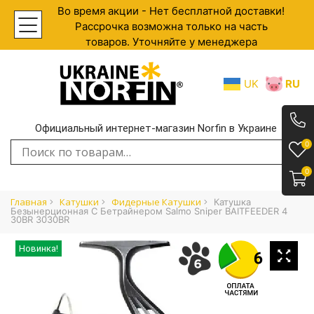
Во время акции - Нет бесплатной доставки!
Рассрочка возможна только на часть
товаров. Уточняйте у менеджера
UK
RU
Официальный интернет-магазин Norfin в Украине
.
0
Искать:
0
Главная
Катушки
Фидерные Катушки
Катушка
Безынерционная C Бетрайнером Salmo Sniper BAITFEEDER 4
30BR 3030BR
Новинка!