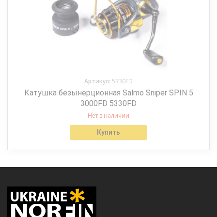
Артикул:
5330FD
Катушка безынерционная Salmo Sniper SPIN 5
3000FD 5330FD
Нет в наличии
Купить