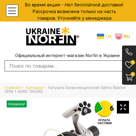
Во время акции - Нет бесплатной доставки!
Рассрочка возможна только на часть
товаров. Уточняйте у менеджера
UK
RU
Официальный интернет-магазин Norfin в Украине
.
0
Искать:
0
Главная
Катушки
Катушка Безынерционная Salmo Blaster
SPIN 1 40RD 1940RD
Новинка!