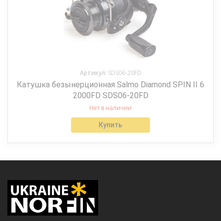
Артикул:
SDS06-20FD
Катушка безынерционная Salmo Diamond SPIN II 6
2000FD SDS06-20FD
Нет в наличии
Купить