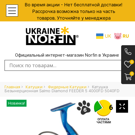
Во время акции - Нет бесплатной доставки!
Рассрочка возможна только на часть
товаров. Уточняйте у менеджера
UK
RU
Официальный интернет-магазин Norfin в Украине
.
0
Искать:
0
Главная
Катушки
Фидерные Катушки
Катушка
Безынерционная Salmo Diamond FEEDER 5 4000FD 5040FD
Новинка!