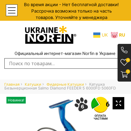
Во время акции - Нет бесплатной доставки!
Рассрочка возможна только на часть
товаров. Уточняйте у менеджера
UK
RU
Официальный интернет-магазин Norfin в Украине
.
0
Искать:
0
Главная
Катушки
Фидерные Катушки
Катушка
Безынерционная Salmo Diamond FEEDER 5 6000FD 5060FD
Новинка!