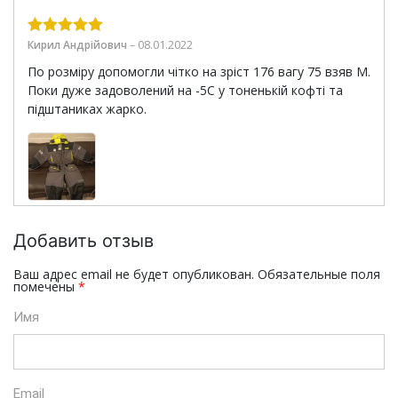
08.01.2022
Кирил Андрійович
–
Оценка
5
из
5
По розміру допомогли чітко на зріст 176 вагу 75 взяв М.
Поки дуже задоволений на -5С у тоненькій кофті та
підштаниках жарко.
Добавить отзыв
Ваш адрес email не будет опубликован.
Обязательные поля
помечены
*
Имя
Email