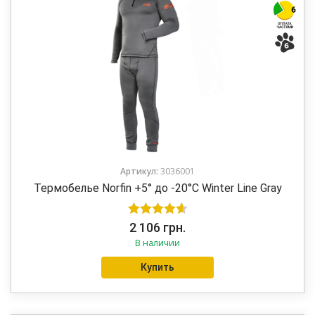
Артикул:
3036001
Термобелье Norfin +5° до -20°C Winter Line Gray
Оценка
2 106
грн.
В наличии
4.63
из 5
Купить