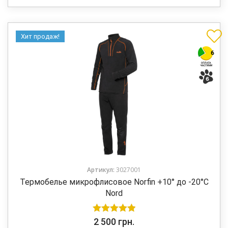
Хит продаж!
Артикул:
3027001
Термобелье микрофлисовое Norfin +10° до -20°C
Nord
Оценка
5.00
2 500
грн.