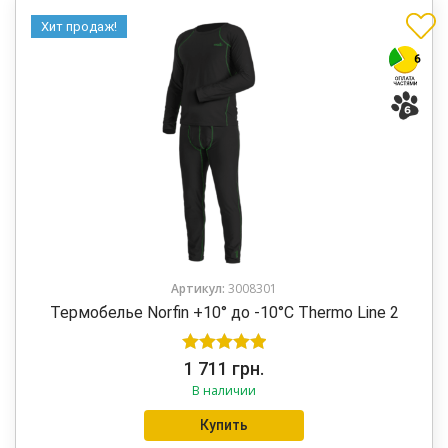
Хит продаж!
Артикул:
3008301
Термобелье Norfin +10° до -10°C Thermo Line 2
Оценка
5.00
1 711
грн.
В наличии
из 5
Купить