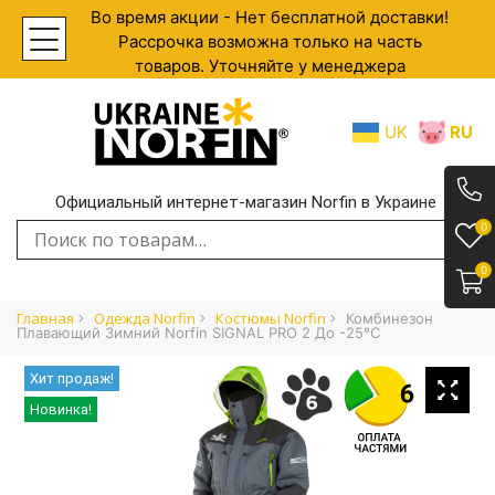
Во время акции - Нет бесплатной доставки!
Рассрочка возможна только на часть
товаров. Уточняйте у менеджера
UK
RU
Официальный интернет-магазин Norfin в Украине
.
0
Искать:
0
Главная
Одежда Norfin
Костюмы Norfin
Комбинезон
Плавающий Зимний Norfin SIGNAL PRO 2 До -25°C
Хит продаж!
Новинка!