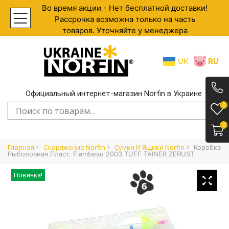
Во время акции - Нет бесплатной доставки!
Рассрочка возможна только на часть
товаров. Уточняйте у менеджера
UK
RU
Официальный интернет-магазин Norfin в Украине
.
0
Искать:
0
Главная
Снаряжение Norfin
Сумки И Ящики Norfin
Коробка
Рыболовная Пласт. Flambeau 2003 TUFF TAINER ZERUST
Новинка!