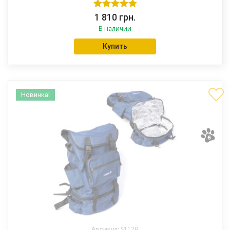
Оценка
5.00
1 810
грн.
В наличии
из 5
Купить
Новинка!
Артикул:
S112B