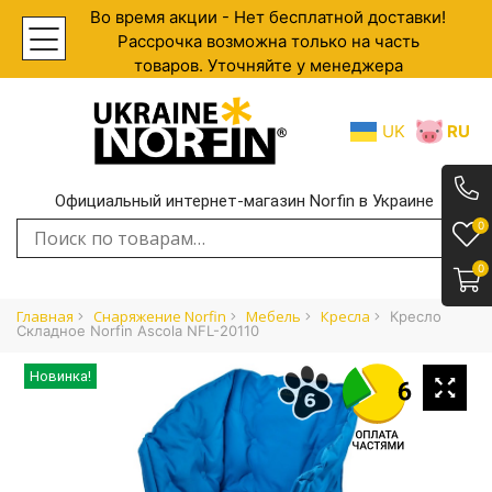
Во время акции - Нет бесплатной доставки!
Рассрочка возможна только на часть
товаров. Уточняйте у менеджера
UK
RU
Официальный интернет-магазин Norfin в Украине
.
0
Искать:
0
Главная
Снаряжение Norfin
Мебель
Кресла
Кресло
Складное Norfin Ascola NFL-20110
Новинка!