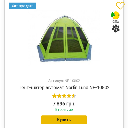
Хит продаж!
Артикул:
NF-10802
Тент-шатер автомат Norfin Lund NF-10802
Оценка
7 896
грн.
В наличии
4.50
из 5
Купить