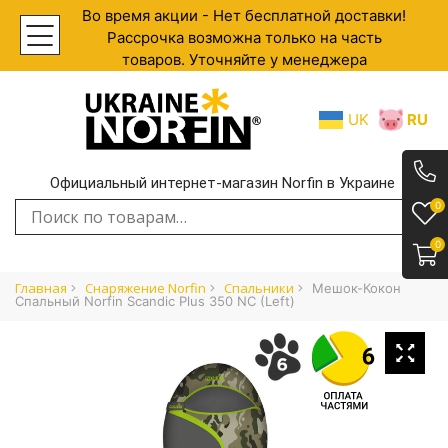
Во время акции - Нет бесплатной доставки!
Рассрочка возможна только на часть
товаров. Уточняйте у менеджера
UK
RU
Официальный интернет-магазин Norfin в Украине
.
0
Искать:
0
Главная
Снаряжение Norfin
Спальники
Мешок-Кокон
Спальный Norfin Scandic Plus 350 NC (left)