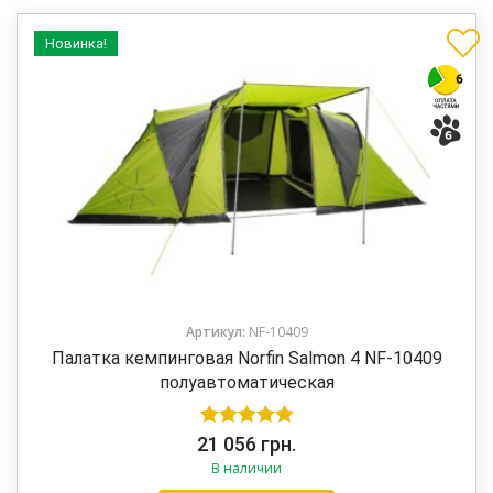
Новинка!
Артикул:
NF-10409
Палатка кемпинговая Norfin Salmon 4 NF-10409
полуавтоматическая
Оценка
5.00
21 056
грн.
В наличии
из 5