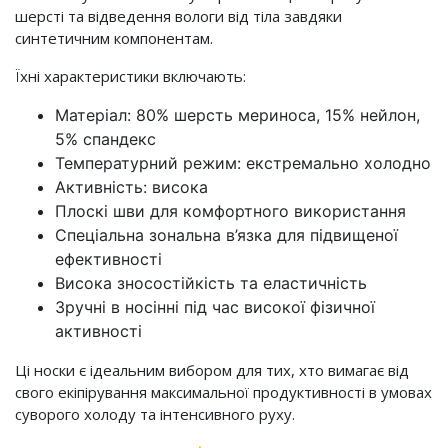
шерсті та відведення вологи від тіла завдяки
синтетичним компонентам.
Їхні характеристики включають:
Матеріал: 80% шерсть мериноса, 15% нейлон,
5% спандекс
Температурний режим: екстремально холодно
Активність: висока
Плоскі шви для комфортного використання
Спеціальна зональна в’язка для підвищеної
ефективності
Висока зносостійкість та еластичність
Зручні в носінні під час високої фізичної
активності
Ці носки є ідеальним вибором для тих, хто вимагає від
свого екіпірування максимальної продуктивності в умовах
суворого холоду та інтенсивного руху.