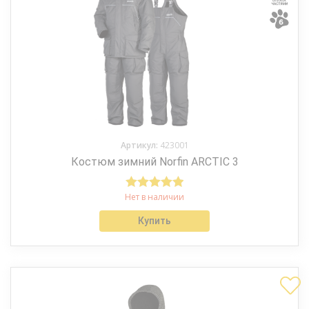
Артикул:
423001
Костюм зимний Norfin ARCTIC 3
Нет в наличии
Оценка
5.00
из 5
Купить