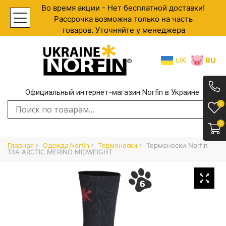
Во время акции - Нет бесплатной доставки!
Рассрочка возможна только на часть
товаров. Уточняйте у менеджера
UK
RU
Официальный интернет-магазин Norfin в Украине
.
0
Искать:
0
Главная
Одежда Norfin
Термоноски
Термоноски Norfin
T4A ARCTIC MERINO MIDWEIGHT