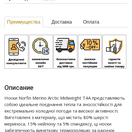
Преимущества
Доставка
Оплата
Описание
Носки Norfin Merino Arctic Midweight T4A представляють
собою ідеальне поєднання тепла та зносостійкості для
екстремально холодної погоди та високої активності.
Виготовлені з матеріалу, що містить 80% шерсті
мериноса, 15% нейлону та 5% спандексу, ці носки
забезпечують виняткову термоізоляцію за рахунок