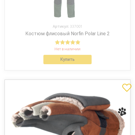
Артикул:
337001
Костюм флисовый Norfin Polar Line 2
Нет в наличии
Оценка
5.00
из 5
Купить