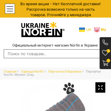
Во время акции - Нет бесплатной доставки!
Рассрочка возможна только на часть
товаров. Уточняйте у менеджера
UK
RU
Официальный интернет-магазин Norfin в Украине
.
0
Искать:
0
Главная
Одежда Norfin
Перчатки И Варежки
Перчатки
Norfin Women Gray