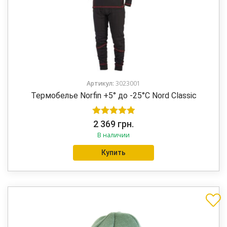
Артикул:
3023001
Термобелье Norfin +5° до -25°C Nord Classic
Оценка
5.00
2 369
грн.
В наличии
из 5
Купить