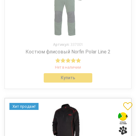
Артикул:
337001
Костюм флисовый Norfin Polar Line 2
Нет в наличии
Оценка
5.00
из 5
Купить
Хит продаж!