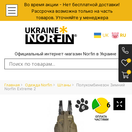
Во время акции - Нет бесплатной доставки!
Рассрочка возможна только на часть
товаров. Уточняйте у менеджера
UK
RU
Официальный интернет-магазин Norfin в Украине
.
0
Искать:
0
Главная
Одежда Norfin
Штаны
Полукомбинезон Зимний
Norfin Extreme 2