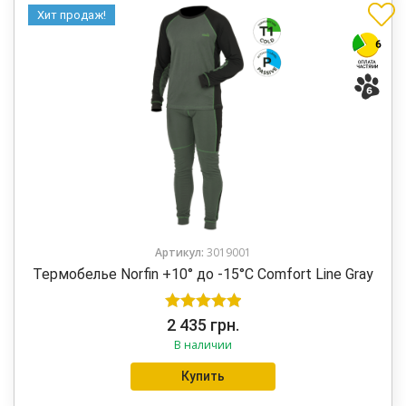
Хит продаж!
Артикул:
3019001
Термобелье Norfin +10° до -15°C Comfort Line Gray
Оценка
5.00
2 435
грн.
В наличии
из 5
Купить