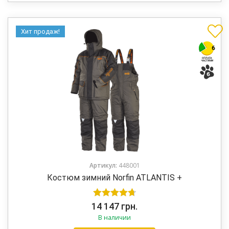
Хит продаж!
Артикул:
448001
Костюм зимний Norfin ATLANTIS +
Оценка
14 147
грн.
В наличии
4.75
из 5