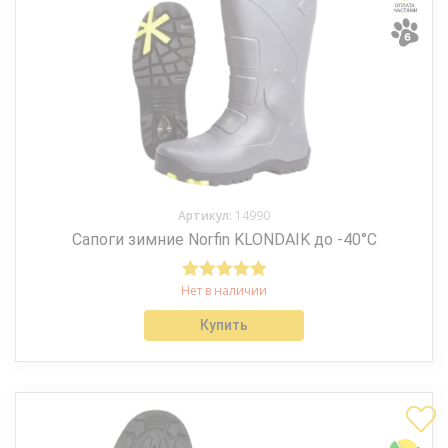
Артикул:
14990
Сапоги зимние Norfin KLONDAIK до -40°С
Нет в наличии
Оценка
5.00
из 5
Купить