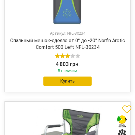
Артикул:
NFL-30234
Спальный мешок-одеяло от 0° до -20° Norfin Arctic
Comfort 500 Left NFL-30234
Оценка
4 803
грн.
В наличии
3.00
из
5
Купить