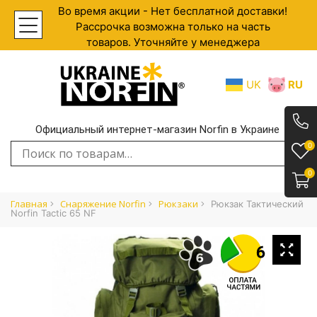
Во время акции - Нет бесплатной доставки!
Рассрочка возможна только на часть
товаров. Уточняйте у менеджера
UK
RU
Официальный интернет-магазин Norfin в Украине
.
0
Искать:
0
Главная
Снаряжение Norfin
Рюкзаки
Рюкзак Тактический
Norfin Tactic 65 NF