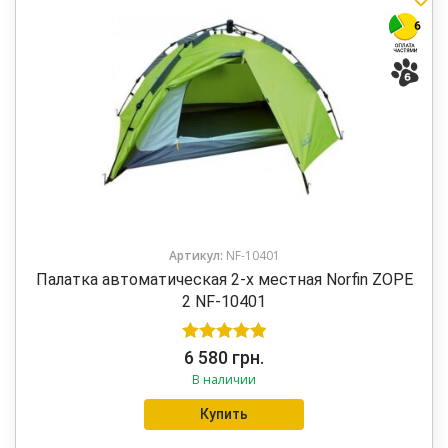
Артикул:
NF-10401
Палатка автоматическая 2-х местная Norfin ZOPE
2 NF-10401
Оценка
5.00
6 580
грн.
В наличии
из 5
Купить