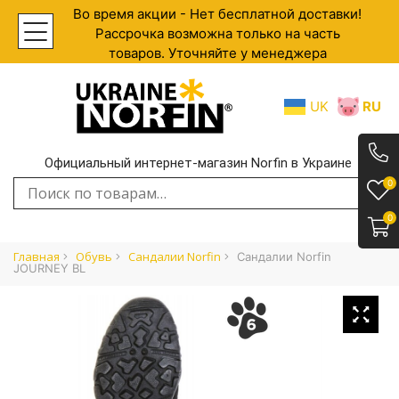
Во время акции - Нет бесплатной доставки!
Рассрочка возможна только на часть
товаров. Уточняйте у менеджера
UK
RU
Официальный интернет-магазин Norfin в Украине
.
0
Искать:
0
Главная
Обувь
Сандалии Norfin
Сандалии Norfin
JOURNEY BL