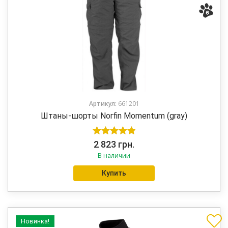
Артикул:
661201
Штаны-шорты Norfin Momentum (gray)
Оценка
5.00
2 823
грн.
В наличии
из 5
Купить
Новинка!