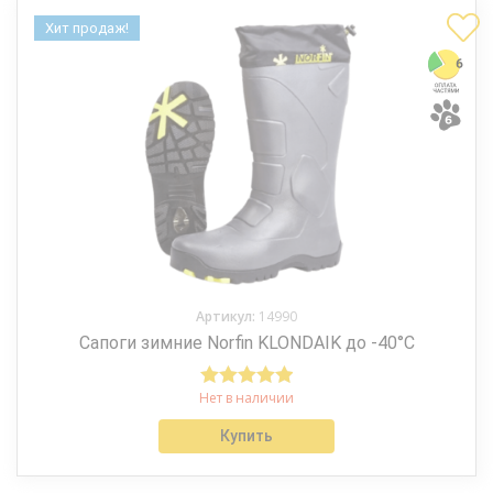
Хит продаж!
Артикул:
14990
Сапоги зимние Norfin KLONDAIK до -40°С
Нет в наличии
Оценка
5.00
из 5
Купить