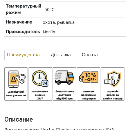
Температурный
-50°С
режим
Назначение
охота, рыбалка
Производитель
Norfin
Преимущества
Доставка
Оплата
Описание
Зимние сапоги Norfin Glacier из материала EVA.