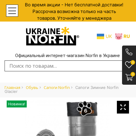
Во время акции - Нет бесплатной доставки!
Рассрочка возможна только на часть
товаров. Уточняйте у менеджера
UK
RU
Официальный интернет-магазин Norfin в Украине
.
0
Искать:
0
Главная
Обувь
Сапоги Norfin
Сапоги Зимние Norfin
Glacier
Новинка!