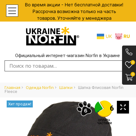
Во время акции - Нет бесплатной доставки!
Рассрочка возможна только на часть
товаров. Уточняйте у менеджера
UK
RU
Официальный интернет-магазин Norfin в Украине
.
0
Искать:
0
Главная
Одежда Norfin
Шапки
Шапка Флисовая Norfin
Fleece
Хит продаж!