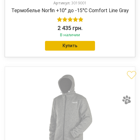
Артикул:
3019001
Термобелье Norfin +10° до -15°C Comfort Line Gray
Оценка
5.00
2 435
грн.
В наличии
из 5
Купить