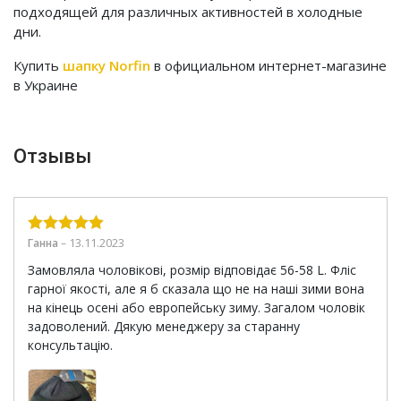
подходящей для различных активностей в холодные
дни.
Купить
шапку Norfin
в официальном интернет-магазине
в Украине
Отзывы
13.11.2023
Ганна
–
Оценка
5
из
5
Замовляла чоловікові, розмір відповідає 56-58 L. Фліс
гарної якості, але я б сказала що не на наші зими вона
на кінець осені або европейську зиму. Загалом чоловік
задоволений. Дякую менеджеру за старанну
консультацію.