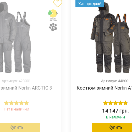
Хит продаж!
Артикул:
423001
Артикул:
448001
зимний Norfin ARCTIC 3
Костюм зимний Norfin A
Нет в наличии
Оценка
5.00
Оценка
14 147
грн.
В наличии
из 5
4.75
из 5
Купить
Купить