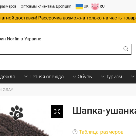
 размеров
Оптовым клиентам/Дропшип
UK
RU
латной доставки! Рассрочка возможна только на часть това
н Norfin в Украине
.
одежда
Летняя одежда
Обувь
Туризм
RI GRAY
Шапка-ушанка
Таблица размеров