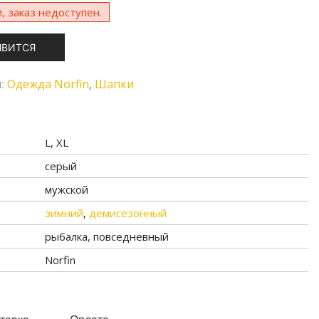
, заказ недоступен.
ЯВИТСЯ
Одежда Norfin
Шапки
и:
,
L, XL
серый
мужской
зимний
,
демисезонный
рыбалка, повседневный
Norfin