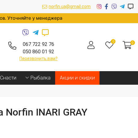
norfin.ua@gmail.com
ров. Уточняйте у менеджера
0
0
067 722 92 76
050 860 01 92
Перезвонить вам?
Cнасти
Рыбалка
Акции и скидки
 Norfin INARI GRAY