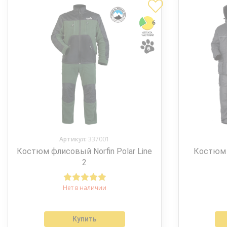
Артикул:
337001
Костюм флисовый Norfin Polar Line
Костюм 
2
Нет в наличии
Оценка
5.00
из 5
Купить