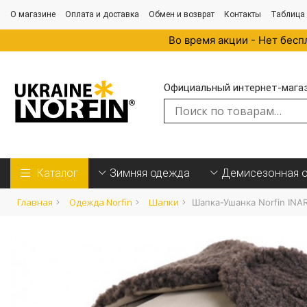
О магазине
Оплата и доставка
Обмен и возврат
Контакты
Таблица
Во время акции - Нет бесп
Официальный интернет-магази
Искать:
Каталог
Зимняя одежда
Демисезонная 
Главная
Одежда Norfin
Шапки
Шапка-Ушанка Norfin INA