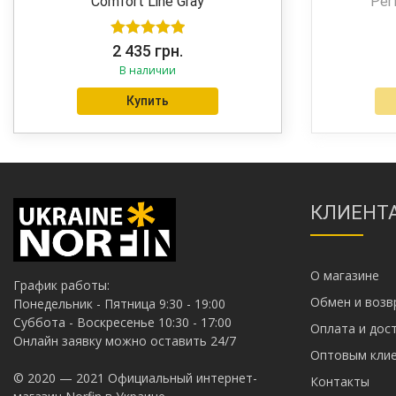
Comfort Line Gray
Per
Оценка
5.00
2 435
грн.
В наличии
из 5
Купить
КЛИЕНТ
О магазине
График работы:
Обмен и возв
Понедельник - Пятница 9:30 - 19:00
Суббота - Воскресенье 10:30 - 17:00
Оплата и дос
Онлайн заявку можно оставить 24/7
Оптовым кл
© 2020 — 2021 Официальный интернет-
Контакты