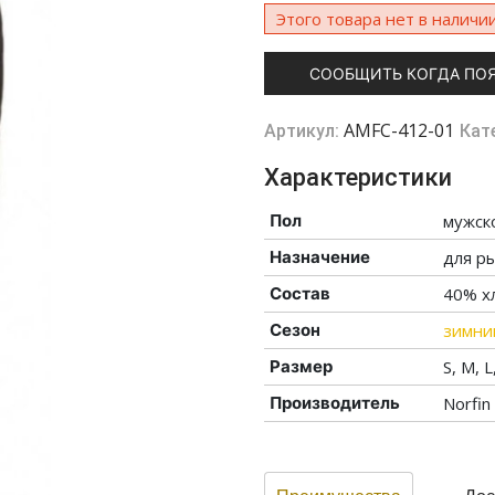
Этого товара нет в наличии
СООБЩИТЬ КОГДА ПО
AMFC-412-01
Артикул:
Кат
Характеристики
Пол
мужск
Назначение
для ры
Состав
40% х
Сезон
зимни
Размер
S, M, L
Производитель
Norfin