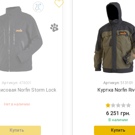
Артикул:
478001
Артикул:
513101
исовая Norfin Storm Lock
Куртка Norfin Riv
Нет в наличии
Оценка
6 251
грн.
В наличии
1.00
из
Купить
Купить
5