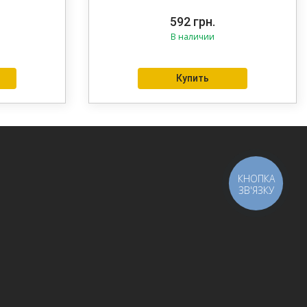
y
592
грн.
В наличии
Купить
КНОПКА
ЗВ'ЯЗКУ