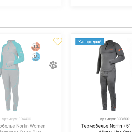
Хит продаж!
Артикул:
304400
Артикул:
3036001
обелье Norfin Women
Термобелье Norfin +5° 