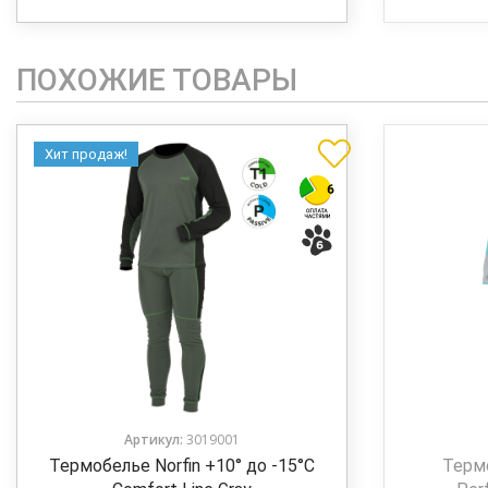
ПОХОЖИЕ ТОВАРЫ
Хит продаж!
Артикул:
3019001
Термобелье Norfin +10° до -15°C
Терм