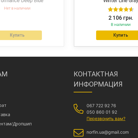
formance Deep Blue
Winter Line Gra
Нет в наличии
Оценка
2 106
грн.
В наличии
4.63
из 5
Купить
Купить
АМ
КОНТАКТНАЯ
ИНФОРМАЦИЯ
рат
067 722 92 76
050 860 01 92
тавка
Перезвонить вам?
иентам/Дропшип
norfin.ua@gmail.com