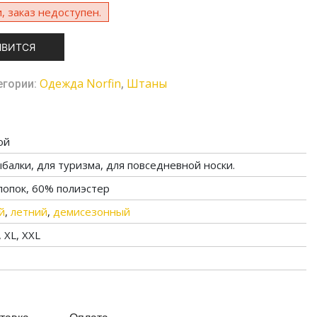
, заказ недоступен.
ЯВИТСЯ
Одежда Norfin
Штаны
егории:
,
ой
балки, для туризма, для повседневной носки.
лопок, 60% полиэстер
й
,
летний
,
демисезонный
, XL, XXL