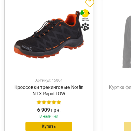
Артикул:
15804
Кроссовки трекинговые Norfin
Куртка фл
NTX Rapid LOW
Оценка
5.00
6 909
грн.
В наличии
из 5
Купить