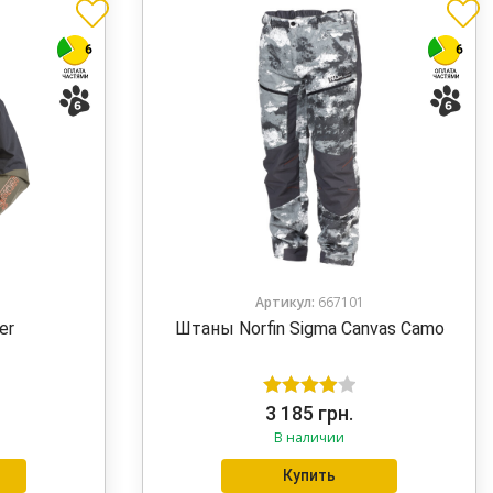
Артикул:
667101
er
Штаны Norfin Sigma Canvas Camo
Оценка
3 185
грн.
В наличии
4.00
из 5
Купить