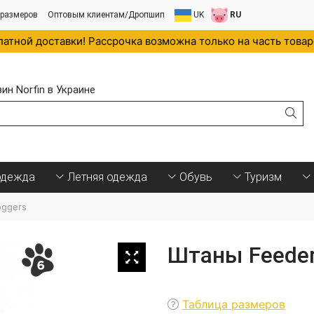
 размеров
Оптовым клиентам/Дропшип
UK
RU
латной доставки! Рассрочка возможна только на часть това
н Norfin в Украине
.
одежда
Летняя одежда
Обувь
Туризм
oggers
Штаны Feeder
Таблица размеров