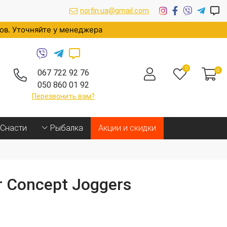
norfin.ua@gmail.com
ров. Уточняйте у менеджера
0
0
067 722 92 76
050 860 01 92
Перезвонить вам?
Cнасти
Рыбалка
Акции и скидки
 Concept Joggers