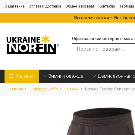
О магазине
Оплата и доставка
Обмен и возврат
Контакты
Таблица
Во время акции - Нет бесп
Официальный интернет-магази
Искать:
Каталог
Зимняя одежда
Демисезонная 
Главная
Одежда Norfin
Штаны
Штаны Feeder Concept J