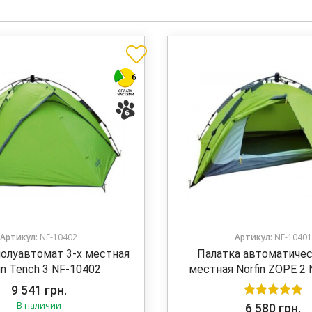
Артикул:
NF-10402
Артикул:
NF-10401
полуавтомат 3-х местная
Палатка автоматичес
in Tench 3 NF-10402
местная Norfin ZOPE 2
9 541
грн.
В наличии
Оценка
5.00
6 580
грн.