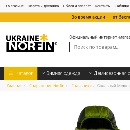
О магазине
Оплата и доставка
Обмен и возврат
Контакты
Таблица
Во время акции - Нет бесп
Официальный интернет-магази
Искать:
Каталог
Зимняя одежда
Демисезонная 
Главная
Снаряжение Norfin
Спальники
Спальный Мешок-К