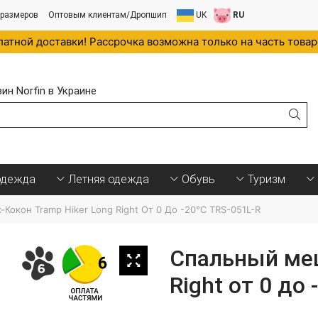
 размеров
Оптовым клиентам/Дропшип
UK
RU
латной доставки! Рассрочка возможна только на часть това
н Norfin в Украине
.
одежда
Летняя одежда
Обувь
Туризм
окон Tramp Hiker Long Right От 0 До -20°С TRS-051L-R
Спальный меш
Right от 0 до