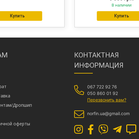
В наличии
из 5
Купить
Купить
АМ
КОНТАКТНАЯ
ИНФОРМАЦИЯ
рат
067 722 92 76
050 860 01 92
тавка
Перезвонить вам?
иентам/Дропшип
norfin.ua@gmail.com
личной оферты