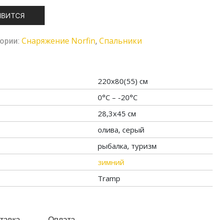
ЯВИТСЯ
Снаряжение Norfin
Спальники
ории:
,
220х80(55) см
0°С – -20°С
28,3х45 см
олива, серый
рыбалка, туризм
зимний
Tramp
тавка
Оплата