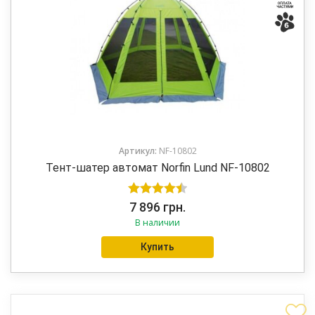
Артикул:
NF-10802
Тент-шатер автомат Norfin Lund NF-10802
Оценка
7 896
грн.
В наличии
4.50
из 5
Купить