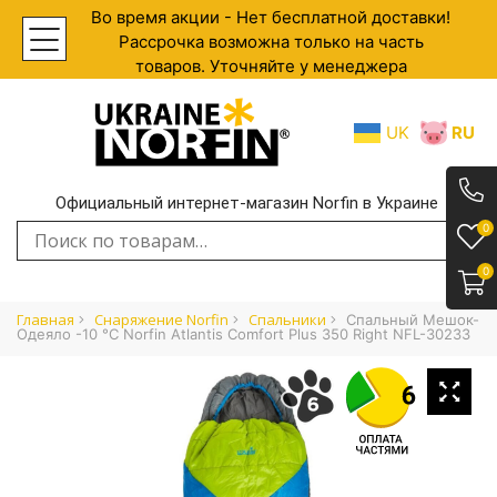
Во время акции - Нет бесплатной доставки!
Рассрочка возможна только на часть
товаров. Уточняйте у менеджера
UK
RU
Официальный интернет-магазин Norfin в Украине
.
0
Искать:
0
Главная
Снаряжение Norfin
Спальники
Спальный Мешок-
Одеяло -10 °С Norfin Atlantis Comfort Plus 350 Right NFL-30233