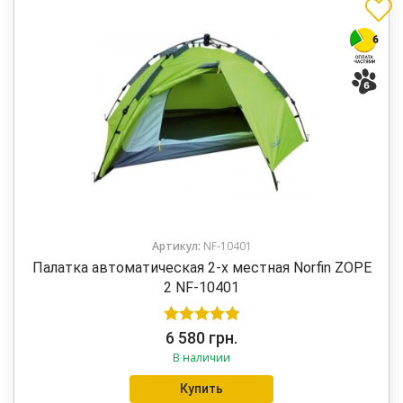
Артикул:
NF-10401
Палатка автоматическая 2-х местная Norfin ZOPE
2 NF-10401
Оценка
5.00
6 580
грн.
В наличии
из 5
Купить