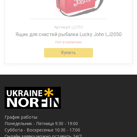
Артикул:
LJ2050
Ящик для снастей рыбалки Lucky John LJ2050
Нет в наличии
Купить
График работы:
Понедельник - Пятница 9:30 - 19:00
Суббота - Воскресенье 10:30 - 17:00
Онлайн заявку можно оставить 24/7