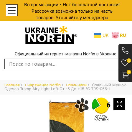
Во время акции - Нет бесплатной доставки!
Рассрочка возможна только на часть
товаров. Уточняйте у менеджера
UK
RU
Официальный интернет-магазин Norfin в Украине
.
0
Искать:
0
Главная
Снаряжение Norfin
Спальники
Спальный Мешок-
Одеяло Tramp Airy Light Left От -5 До +15 °С TRS-056-L