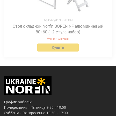
Артикул:
NF-20309
Стол складной Norfin BOREN NF алюминиевый
80×60 (+2 стула набор)
Нет в наличии
Купить
График работы:
Понедельник - Пятница 9:30 - 19:00
Суббота - Воскресенье 10:30 - 17:00