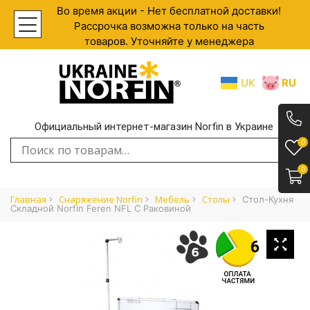
Во время акции - Нет бесплатной доставки!
Рассрочка возможна только на часть
товаров. Уточняйте у менеджера
UK
RU
Официальный интернет-магазин Norfin в Украине
.
0
Искать:
0
Главная
Снаряжение Norfin
Мебель
Столы
Стол-Кухня
Складной Norfin Feren NFL С Раковиной