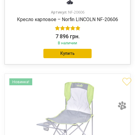
Артикул:
NF-20606
Кресло карповое – Norfin LINCOLN NF-20606
Оценка
5.00
7 896
грн.
В наличии
из 5
Купить
Новинка!