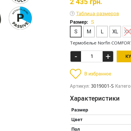
2 435
грн.
Таблица размеров
Размер:
S
S
M
L
XL
XX
Термобелье Norfin COMFORT
-
+
К
В избранное
3019001-S
Артикул:
Катего
Характеристики
Размер
Цвет
Пол