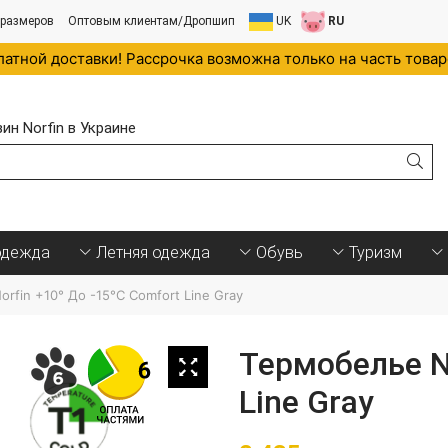
 размеров
Оптовым клиентам/Дропшип
UK
RU
латной доставки! Рассрочка возможна только на часть това
н Norfin в Украине
.
одежда
Летняя одежда
Обувь
Туризм
rfin +10° До -15°C Comfort Line Gray
Термобелье No
Line Gray