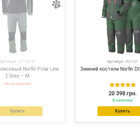
Артикул:
337102-M
Артикул:
453101
исовый Norfin Polar Line
Зимний костюм Norfin D
2 Grey – M
Нет в наличии
Оценка
5.00
20 398
грн.
В наличии
из 5
Купить
Купить