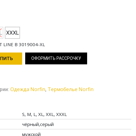
L
XXXL
 LINE B 3019004-XL
УПИТЬ
ОФОРМИТЬ РАССРОЧКУ
Одежда Norfin
Термобелье Norfin
рии:
,
S, M, L, XL, XXL, XXXL
чёрный,серый
мужской