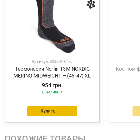
Артикул:
303901-04XL
Термоноски Norfin T3M NORDIC
Костюм фл
MERINO MIDWEIGHT – (45-47) XL
954
грн.
В наличии
Купить
ПОХОЖИЕ ТОВАРЫ