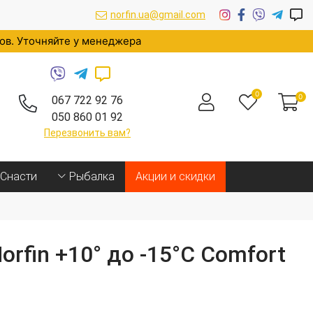
norfin.ua@gmail.com
ров. Уточняйте у менеджера
0
0
067 722 92 76
050 860 01 92
Перезвонить вам?
Cнасти
Рыбалка
Акции и скидки
rfin +10° до -15°C Comfort