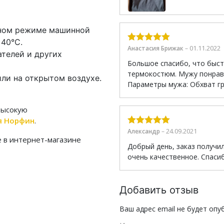
тном режиме машинной
40°С.
01.11.2022
Анастасия Брижак
–
Оценка
5
из
телей и других
5
Большое спасибо, что быст
термокостюм. Мужу понрав
ли на открытом воздухе.
Параметры мужа: Обхват груд
высокую
я Норфин
.
24.09.2021
Александр
–
Оценка
5
из
е в интернет-магазине
5
Добрый день, заказ получил
очень качественное. Спаси
Добавить отзыв
Ваш адрес email не будет опу