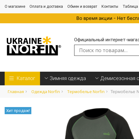
О магазине
Оплата и доставка
Обмен и возврат
Контакты
Таблица
Во время акции - Нет бесп
Официальный интернет-магази
Искать:
Каталог
Зимняя одежда
Демисезонная 
Главная
Одежда Norfin
Термобелье Norfin
Термобелье No
Хит продаж!