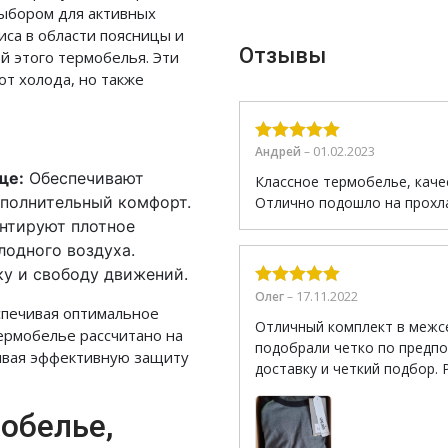
выбором для активных
са в области поясницы и
Отзывы
 этого термобелья. Эти
т холода, но также
01.02.2023
Андрей
–
Оценка
5
из
ще:
Обеспечивают
5
Классное термобелье, качес
ополнительный комфорт.
Отлично подошло на прохла
нтируют плотное
лодного воздуха.
у и свободу движений.
17.11.2022
Олег
–
Оценка
5
из
спечивая оптимальное
5
Отличный комплект в межсе
термобелье рассчитано на
подобрали четко по предп
чивая эффективную защиту
доставку и четкий подбор.
обелье,