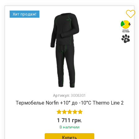
Хит продаж!
Артикул:
3008301
Термобелье Norfin +10° до -10°C Thermo Line 2
Оценка
5.00
1 711
грн.
В наличии
из 5
Купить