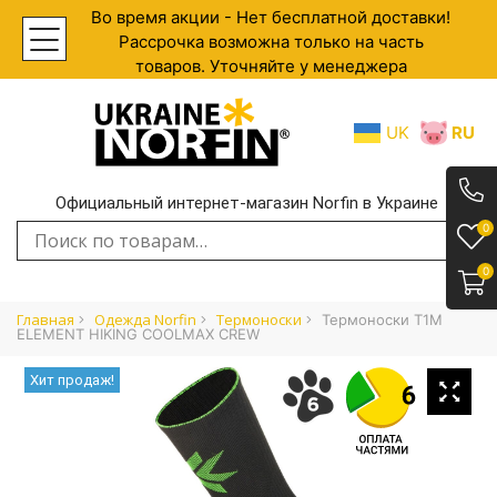
Во время акции - Нет бесплатной доставки!
Рассрочка возможна только на часть
товаров. Уточняйте у менеджера
UK
RU
Официальный интернет-магазин Norfin в Украине
.
0
Искать:
0
Главная
Одежда Norfin
Термоноски
Термоноски T1M
ELEMENT HIKING COOLMAX CREW
Хит продаж!