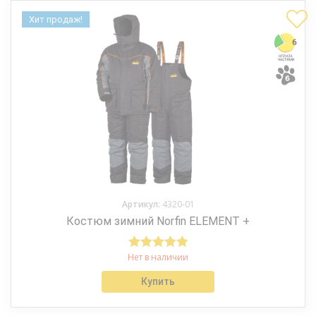
Хит продаж!
Артикул:
4320-01
Костюм зимний Norfin ELEMENT +
Нет в наличии
Оценка
5.00
из 5
Купить