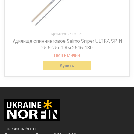
Артикул:
2516-180
Удилище спиннинговое Salmo Sniper ULTRA SPIN
25 5-25г 1.8м 2516-180
Нет в наличии
Купить
График работы: