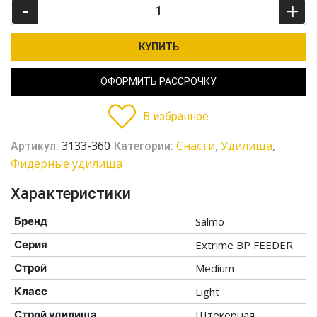
-
+
КУПИТЬ
ОФОРМИТЬ РАССРОЧКУ
В избранное
3133-360
Cнасти
Удилища
Артикул:
Категории:
,
,
Фидерные удилища
Характеристики
Бренд
Salmo
Серия
Extrime BP FEEDER
Строй
Medium
Класс
Light
Строй удилища
Штекерная