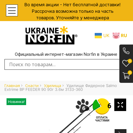
Во время акции - Нет бесплатной доставки!
Рассрочка возможна только на часть
товаров. Уточняйте у менеджера
UK
RU
Официальный интернет-магазин Norfin в Украине
.
0
Искать:
0
Главная
Cнасти
Удилища
Удилище Фидерное Salmo
Extrime BP FEEDER 90 90г 3.6м 3133-360
Новинка!