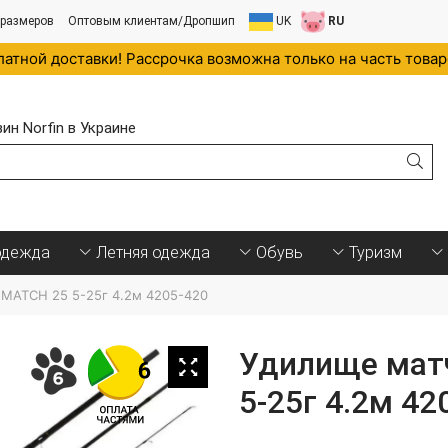
 размеров
Оптовым клиентам/Дропшип
UK
RU
латной доставки! Рассрочка возможна только на часть това
н Norfin в Украине
.
одежда
Летняя одежда
Обувь
Туризм
 MATCH 25 5-25г 4.2м 4205-420
Удилище матч
5-25г 4.2м 42