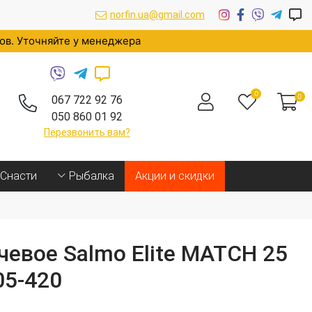
norfin.ua@gmail.com
ров. Уточняйте у менеджера
0
0
067 722 92 76
050 860 01 92
Перезвонить вам?
Cнасти
Рыбалка
Акции и скидки
евое Salmo Elite MATCH 25
05-420