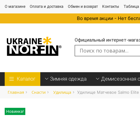
О магазине
Оплата и доставка
Обмен и возврат
Контакты
Таблица
Во время акции - Нет бесп
Официальный интернет-магази
Искать:
Каталог
Зимняя одежда
Демисезонная 
Главная
Cнасти
Удилища
Удилище Матчевое Salmo Elite
Новинка!