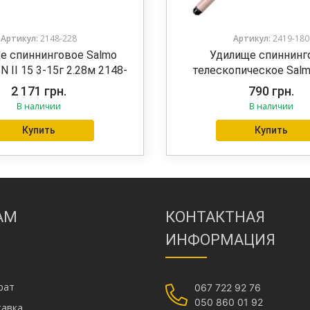
Артикул:
2148-228
Артикул:
2419-180
е спиннинговое Salmo
Удилище спиннинг
IN II 15 3-15г 2.28м 2148-
телескопическое Salm
228
TRAVEL SPIN 20 5-20г 1
2 171
грн.
790
грн.
180
В наличии
В наличии
Купить
Купить
АМ
КОНТАКТНАЯ
ИНФОРМАЦИЯ
рат
067 722 92 76
050 860 01 92
тавка