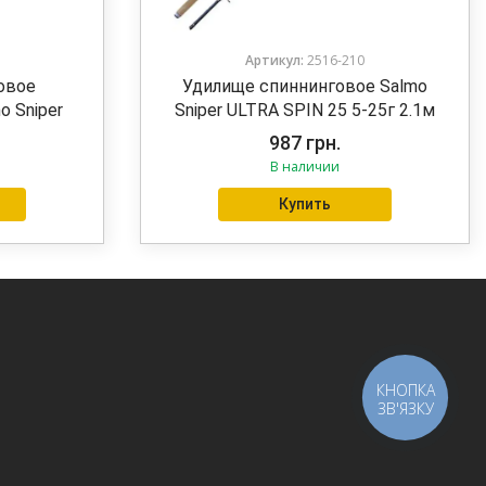
Артикул:
2516-210
овое
Удилище спиннинговое Salmo
o Sniper
Sniper ULTRA SPIN 25 5-25г 2.1м
.8м 2419-
2516-210
987
грн.
В наличии
Купить
КНОПКА
ЗВ'ЯЗКУ