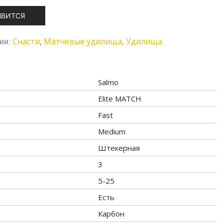
ЯВИТСЯ
Cнасти
Матчевые удилища
Удилища
ии:
,
,
Salmo
Elite MATCH
Fast
Medium
Штекерная
3
5-25
Есть
Карбон