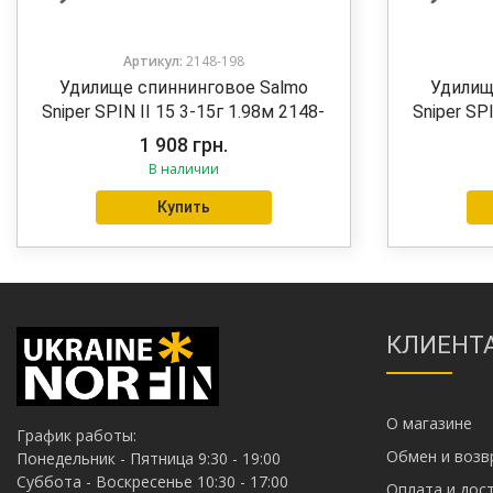
Артикул:
2148-198
Удилище спиннинговое Salmo
Удилищ
Sniper SPIN II 15 3-15г 1.98м 2148-
Sniper SP
198
1 908
грн.
В наличии
Купить
КЛИЕНТ
О магазине
График работы:
Обмен и возв
Понедельник - Пятница 9:30 - 19:00
Суббота - Воскресенье 10:30 - 17:00
Оплата и дос