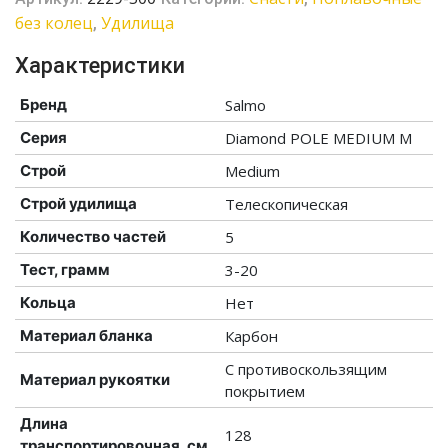
без колец
Удилища
,
Характеристики
Бренд
Salmo
Серия
Diamond POLE MEDIUM M
Строй
Medium
Строй удилища
Телескопическая
Количество частей
5
Тест, грамм
3-20
Кольца
Нет
Материал бланка
Карбон
С противоскользящим
Материал рукоятки
покрытием
Длина
128
транспортировочная, см