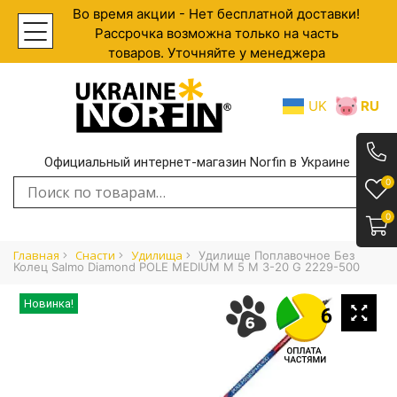
Во время акции - Нет бесплатной доставки!
Рассрочка возможна только на часть
товаров. Уточняйте у менеджера
UK
RU
Официальный интернет-магазин Norfin в Украине
.
0
Искать:
0
Главная
Cнасти
Удилища
Удилище Поплавочное Без
Колец Salmo Diamond POLE MEDIUM M 5 M 3-20 G 2229-500
Новинка!