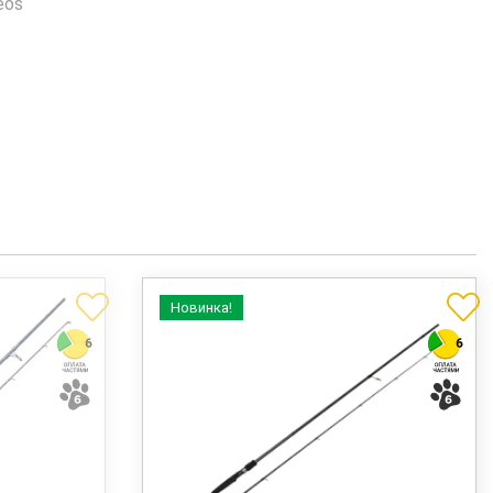
eos
Новинка!