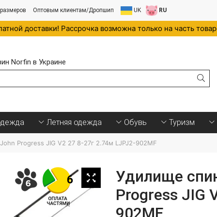
 размеров
Оптовым клиентам/Дропшип
UK
RU
латной доставки! Рассрочка возможна только на часть това
н Norfin в Украине
.
одежда
Летняя одежда
Обувь
Туризм
ohn Progress JIG V2 27 8-27г 2.74м LJPJ2-902MF
Удилище спин
Progress JIG 
902MF