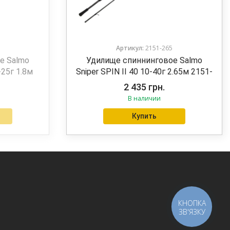
Артикул:
2151-265
е Salmo
Удилище спиннинговое Salmo
-25г 1.8м
Sniper SPIN II 40 10-40г 2.65м 2151-
265
2 435
грн.
В наличии
Купить
КНОПКА
ЗВ'ЯЗКУ