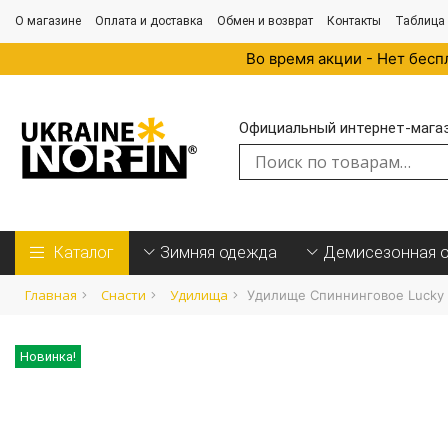
О магазине
Оплата и доставка
Обмен и возврат
Контакты
Таблица
Во время акции - Нет бесп
Официальный интернет-магази
Искать:
Каталог
Зимняя одежда
Демисезонная 
Главная
Cнасти
Удилища
Удилище Спиннинговое Lucky J
Новинка!