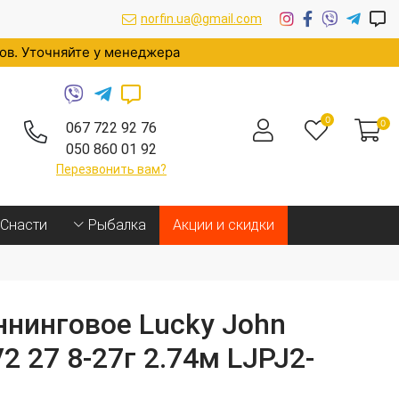
norfin.ua@gmail.com
ров. Уточняйте у менеджера
0
0
067 722 92 76
050 860 01 92
Перезвонить вам?
Cнасти
Рыбалка
Акции и скидки
нинговое Lucky John
V2 27 8-27г 2.74м LJPJ2-