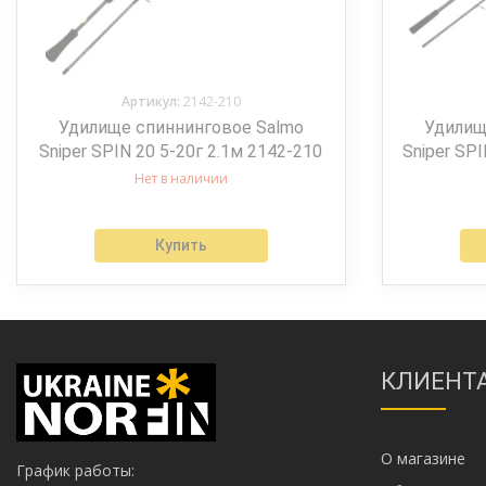
Артикул:
2142-210
Удилище спиннинговое Salmo
Удилищ
Sniper SPIN 20 5-20г 2.1м 2142-210
Sniper SPI
Нет в наличии
Купить
КЛИЕНТ
О магазине
График работы: