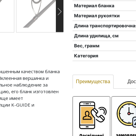
Материал бланка
Материал рукоятки
Длина транспортировочна
Длина удилища, см
Вес, грамм
Категория
учшенным качеством бланка
! Вклеенная вершинка и
Преимущества
Дос
альное наблюдение за
ию, его бланк изготовлен
лище имеет
епции K-GUIDE и