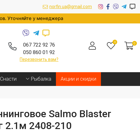
norfin.ua@gmail.com
ров. Уточняйте у менеджера
0
0
067 722 92 76
050 860 01 92
Перезвонить вам?
Cнасти
Рыбалка
Акции и скидки
нинговое Salmo Blaster
г 2.1м 2408-210