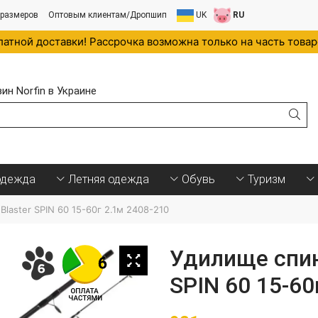
 размеров
Оптовым клиентам/Дропшип
UK
RU
латной доставки! Рассрочка возможна только на часть това
н Norfin в Украине
.
одежда
Летняя одежда
Обувь
Туризм
aster SPIN 60 15-60г 2.1м 2408-210
Удилище спин
SPIN 60 15-60