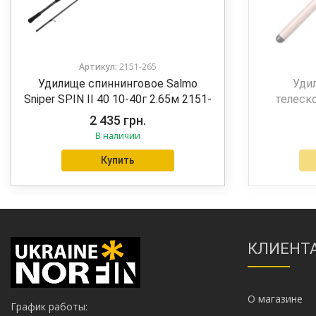
Артикул:
2151-265
Удилище спиннинговое Salmo
Уди
Sniper SPIN II 40 10-40г 2.65м 2151-
телеско
265
TRAVEL S
2 435
грн.
В наличии
Купить
КЛИЕНТ
О магазине
График работы: