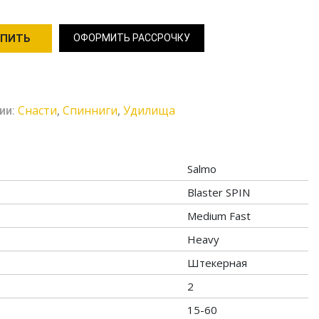
УПИТЬ
ОФОРМИТЬ РАССРОЧКУ
Cнасти
Спинниги
Удилища
ии:
,
,
Salmo
Blaster SPIN
Medium Fast
Heavy
Штекерная
2
15-60