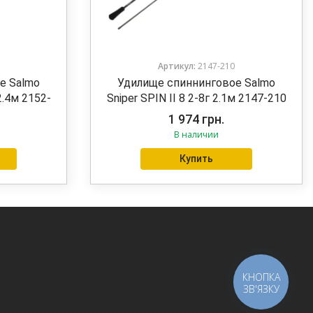
Артикул:
2147-210
е Salmo
Удилище спиннинговое Salmo
2.4м 2152-
Sniper SPIN II 8 2-8г 2.1м 2147-210
1 974
грн.
В наличии
Купить
КНОПКА
ЗВ'ЯЗКУ