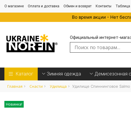
О магазине
Оплата и доставка
Обмен и возврат
Контакты
Таблица
Во время акции - Нет бесп
Официальный интернет-магази
Искать:
Каталог
Зимняя одежда
Демисезонная 
Главная
Cнасти
Удилища
Удилище Спиннинговое Salmo Bl
Новинка!