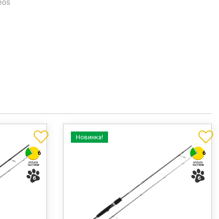
eos
Новинка!