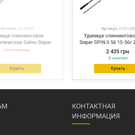
Артикул:
2419-270
Артикул:
2152-240
лище спиннинговое
Удилище спиннингово
пическое Salmo Sniper
Sniper SPIN II 56 15-56г 
PIN 20 5-20г 2.7м 2419-
240
Нет в наличии
2 435
грн.
270
В наличии
Купить
Купить
АМ
КОНТАКТНАЯ
ИНФОРМАЦИЯ