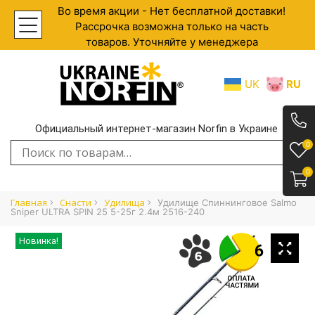
Во время акции - Нет бесплатной доставки!
Рассрочка возможна только на часть
товаров. Уточняйте у менеджера
UK
RU
Официальный интернет-магазин Norfin в Украине
.
0
Искать:
0
Главная
Cнасти
Удилища
Удилище Спиннинговое Salmo
Sniper ULTRA SPIN 25 5-25г 2.4м 2516-240
Новинка!