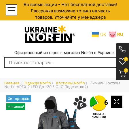
Во время акции - Нет бесплатной доставки!
Рассрочка возможна только на часть
товаров. Уточняйте у менеджера
UK
RU
Официальный интернет-магазин Norfin в Украине
.
0
Искать:
0
Главная
Одежда Norfin
Костюмы Norfin
Зимний Костюм
Norfin APEX 2 LED До -20 ° C (с Подсветкой)
Хит продаж!
Новинка!