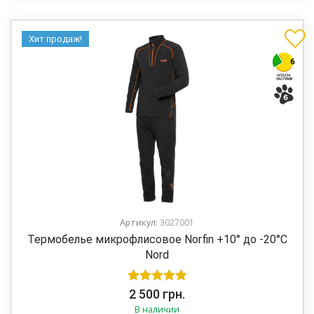
Хит продаж!
Артикул:
3027001
Термобелье микрофлисовое Norfin +10° до -20°C
Nord
Оценка
5.00
2 500
грн.
В наличии
из 5