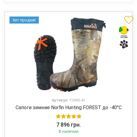
Хит продаж!
Артикул:
15990-41
Сапоги зимние Norfin Hunting FOREST до -40°С
Оценка
5.00
7 896
грн.
В наличии
из 5