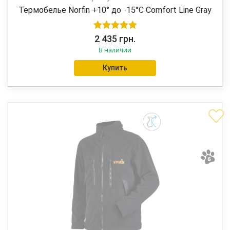
Термобелье Norfin +10° до -15°C Comfort Line Gray
Оценка
5.00
2 435
грн.
В наличии
из 5
Купить