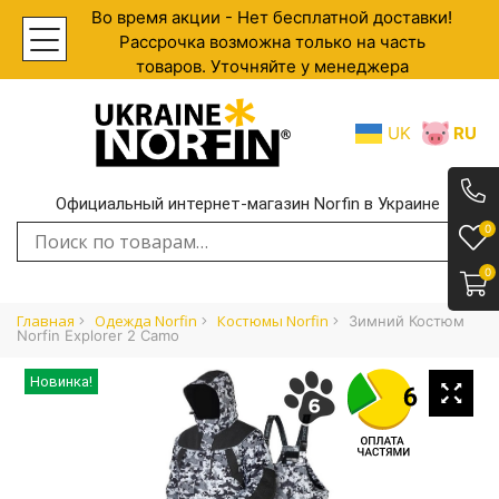
Во время акции - Нет бесплатной доставки!
Рассрочка возможна только на часть
товаров. Уточняйте у менеджера
UK
RU
Официальный интернет-магазин Norfin в Украине
.
0
Искать:
0
Главная
Одежда Norfin
Костюмы Norfin
Зимний Костюм
Norfin Explorer 2 Camo
Новинка!