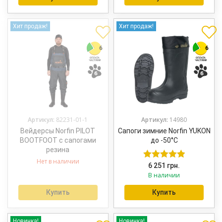
Хит продаж!
Хит продаж!
Артикул:
82231-01-1
Артикул:
14980
Вейдерсы Norfin PILOT
Сапоги зимние Norfin YUKON
BOOTFOOT с сапогами
до -50°С
резина
Нет в наличии
6 251
грн.
Оценка
5.00
В наличии
из 5
Купить
Купить
Новинка!
Новинка!