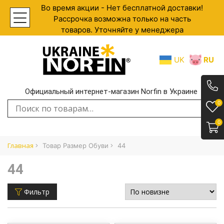
Во время акции - Нет бесплатной доставки!
Рассрочка возможна только на часть
товаров. Уточняйте у менеджера
UK
RU
Официальный интернет-магазин Norfin в Украине
.
0
Искать:
0
Главная
Товар Размер Обуви
44
44
Фильтр