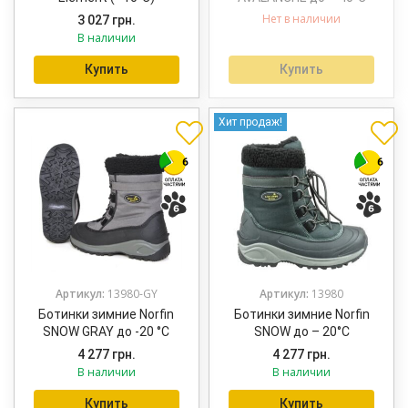
Нет в наличии
3 027
грн.
В наличии
Купить
Купить
Хит продаж!
Артикул:
13980-GY
Артикул:
13980
Ботинки зимние Norfin
Ботинки зимние Norfin
SNOW GRAY до -20 °С
SNOW до – 20°С
4 277
грн.
4 277
грн.
В наличии
В наличии
Купить
Купить