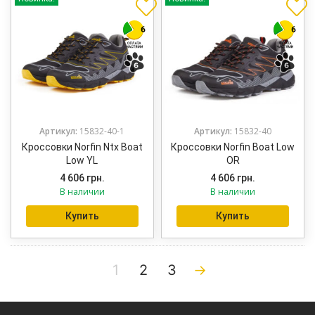
Артикул:
15832-40-1
Артикул:
15832-40
Кроссовки Norfin Ntx Boat
Кроссовки Norfin Boat Low
Low YL
OR
4 606
грн.
4 606
грн.
В наличии
В наличии
Купить
Купить
1
2
3
→