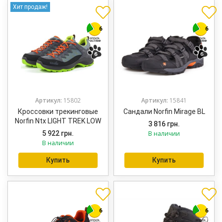
Хит продаж!
Артикул:
15802
Артикул:
15841
Кроссовки трекинговые
Сандали Norfin Mirage BL
Norfin Ntx LIGHT TREK LOW
3 816
грн.
5 922
грн.
В наличии
В наличии
Купить
Купить