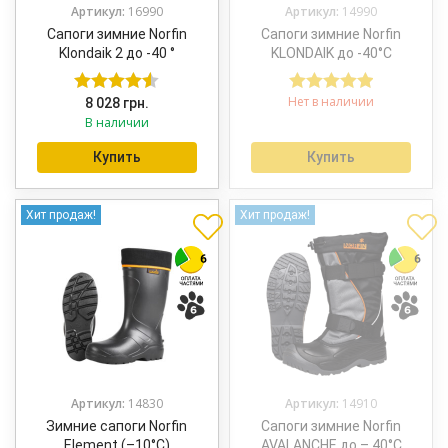
Артикул:
16990
Артикул:
14990
Сапоги зимние Norfin
Сапоги зимние Norfin
Klondaik 2 до -40 °
KLONDAIK до -40°С
Нет в наличии
8 028
грн.
Оценка
Оценка
5.00
В наличии
4.50
из 5
из 5
Купить
Купить
Хит продаж!
Хит продаж!
Артикул:
14830
Артикул:
14910
Зимние сапоги Norfin
Сапоги зимние Norfin
Element (–10°C)
AVALANCHE до – 40°С