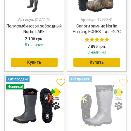
Артикул:
81277-40
Артикул:
15990-41
Полукомбинезон забродный
Сапоги зимние Norfin
Norfin LAKE
Hunting FOREST до -40°С
2 106
грн.
В наличии
7 896
грн.
Оценка
5.00
В наличии
из 5
Купить
Купить
Хит продаж!
Хит продаж!
Новинка!