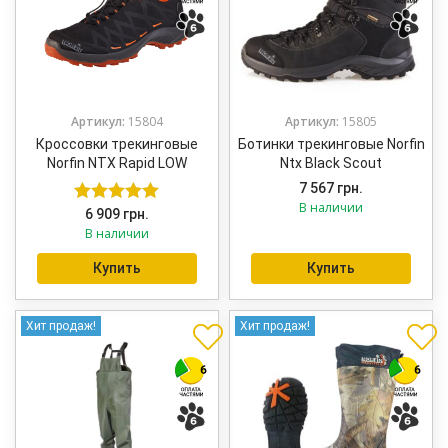
Артикул:
15804
Артикул:
15805
Кроссовки трекинговые
Ботинки трекинговые Norfin
Norfin NTX Rapid LOW
Ntx Black Scout
7 567
грн.
В наличии
6 909
грн.
Оценка
5.00
В наличии
из 5
Купить
Купить
Хит продаж!
Хит продаж!