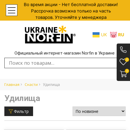
Во время акции - Нет бесплатной доставки!
Рассрочка возможна только на часть
товаров. Уточняйте у менеджера
UK
RU
Официальный интернет-магазин Norfin в Украине
.
0
Искать:
0
Главная
Cнасти
Удилища
Удилища
Фильтр