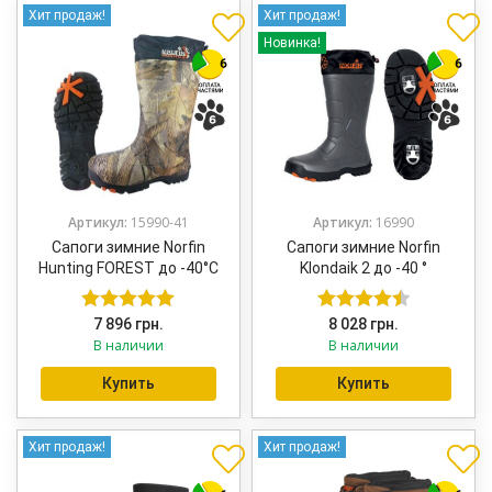
Хит продаж!
Хит продаж!
Новинка!
Артикул:
15990-41
Артикул:
16990
Сапоги зимние Norfin
Сапоги зимние Norfin
Hunting FOREST до -40°С
Klondaik 2 до -40 °
7 896
грн.
8 028
грн.
Оценка
5.00
Оценка
В наличии
В наличии
из 5
4.50
из 5
Купить
Купить
Хит продаж!
Хит продаж!