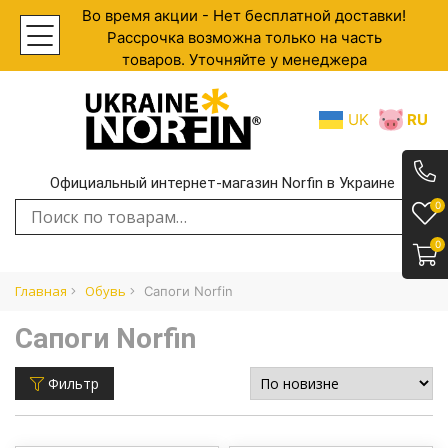
Во время акции - Нет бесплатной доставки!
Рассрочка возможна только на часть
товаров. Уточняйте у менеджера
UK
RU
Официальный интернет-магазин Norfin в Украине
.
0
Искать:
0
Главная
Обувь
Сапоги Norfin
Сапоги Norfin
Фильтр