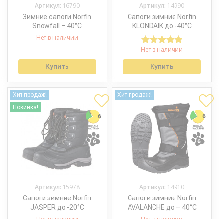
Артикул:
16790
Артикул:
14990
Зимние сапоги Norfin
Сапоги зимние Norfin
Snowfall – 40°C
KLONDAIK до -40°С
Нет в наличии
Нет в наличии
Оценка
5.00
из 5
Купить
Купить
Хит продаж!
Хит продаж!
Новинка!
Артикул:
15978
Артикул:
14910
Сапоги зимние Norfin
Сапоги зимние Norfin
JASPER до -20°С
AVALANCHE до – 40°С
Нет в наличии
Нет в наличии