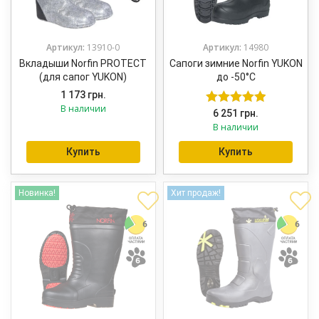
Артикул:
13910-0
Артикул:
14980
Вкладыши Norfin PROTECT
Сапоги зимние Norfin YUKON
(для сапог YUKON)
до -50°С
1 173
грн.
В наличии
6 251
грн.
Оценка
5.00
В наличии
из 5
Купить
Купить
Новинка!
Хит продаж!