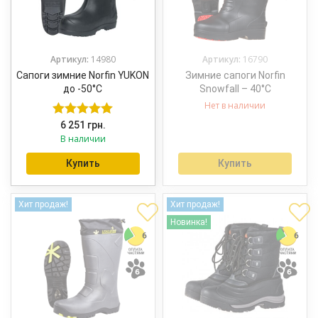
Артикул:
14980
Артикул:
16790
Сапоги зимние Norfin YUKON
Зимние сапоги Norfin
до -50°С
Snowfall – 40°C
Нет в наличии
6 251
грн.
Оценка
5.00
В наличии
из 5
Купить
Купить
Хит продаж!
Хит продаж!
Новинка!