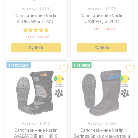
Артикул:
14990
Артикул:
15978
Сапоги зимние Norfin
Сапоги зимние Norfin
KLONDAIK до -40°С
JASPER до -20°С
Нет в наличии
Нет в наличии
Оценка
5.00
из 5
Купить
Купить
Хит продаж!
Новинка!
Артикул:
14910
Артикул:
14863
Сапоги зимние Norfin
Сапоги зимние Norfin
AVALANCHE до – 40°С
Berings Spike с манжетой и