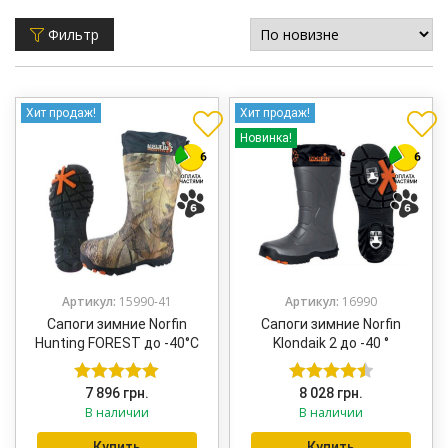
Фильтр
Хит продаж!
Хит продаж!
Новинка!
Артикул:
15990-41
Артикул:
16990
Сапоги зимние Norfin
Сапоги зимние Norfin
Hunting FOREST до -40°С
Klondaik 2 до -40 °
7 896
грн.
8 028
грн.
Оценка
5.00
Оценка
В наличии
В наличии
из 5
4.50
из 5
Купить
Купить