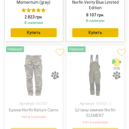
Momentum (gray)
Norfin Verity Blue Limited
Edition
8 107
грн.
2 823
грн.
Оценка
5.00
В наличии
В наличии
из 5
Купить
Купить
Новинка!
Новинка!
Артикул:
642001
Артикул:
439001-2
Брюки Norfin Nature Camo
Штаны зимние Norfin
ELEMENT
Нет в наличии
Нет в наличии