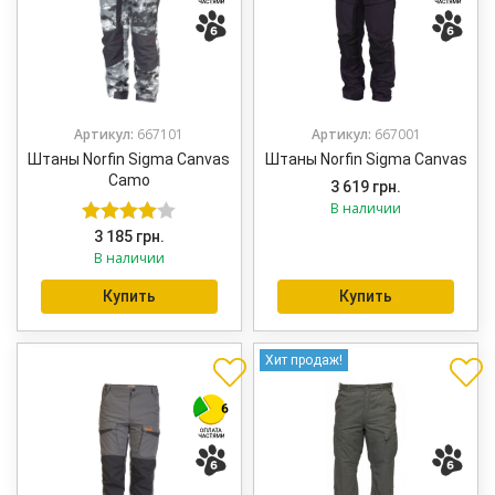
Артикул:
667101
Артикул:
667001
Штаны Norfin Sigma Canvas
Штаны Norfin Sigma Canvas
Camo
3 619
грн.
В наличии
3 185
грн.
Оценка
В наличии
4.00
из 5
Купить
Купить
Хит продаж!