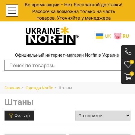
Во время акции - Нет бесплатной доставки!
Рассрочка возможна только на часть
товаров. Уточняйте у менеджера
UK
RU
Официальный интернет-магазин Norfin в Украине
.
0
Искать:
0
Главная
Одежда Norfin
Штаны
Штаны
Фильтр