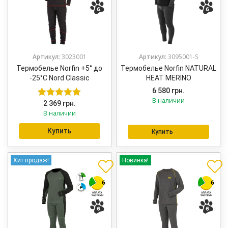
Артикул:
3023001
Артикул:
3095001-S
Термобелье Norfin +5° до
Термобелье Norfin NATURAL
-25°C Nord Classic
HEAT MERINO
6 580
грн.
В наличии
2 369
грн.
Оценка
5.00
В наличии
из 5
Это
Купить
Купить
това
име
Хит продаж!
Новинка!
неск
вари
Опц
мож
выбр