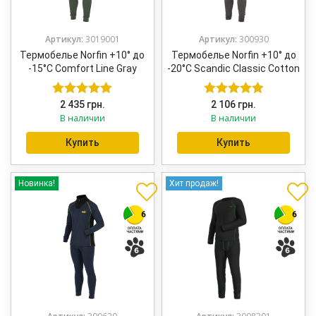
на
стра
това
Артикул:
3019001
Артикул:
300930
Термобелье Norfin +10° до
Термобелье Norfin +10° до
-15°C Comfort Line Gray
-20°C Scandic Classic Cotton
2 435
грн.
2 106
грн.
Оценка
5.00
Оценка
5.00
В наличии
В наличии
из 5
из 5
Купить
Купить
Новинка!
Хит продаж!