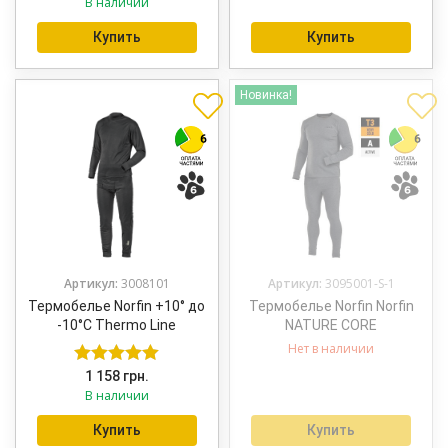
В наличии
из 5
Купить
Купить
Новинка!
Артикул:
3008101
Артикул:
3095001-S-1
Термобелье Norfin +10° до
Термобелье Norfin Norfin
-10°C Thermo Line
NATURE CORE
Нет в наличии
1 158
грн.
Оценка
5.00
В наличии
из 5
Купить
Купить