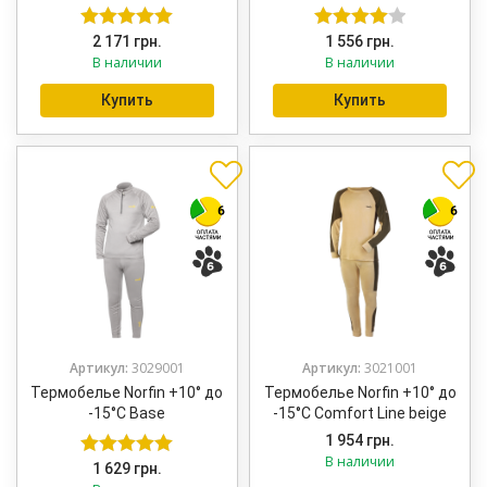
2 171
грн.
1 556
грн.
Оценка
5.00
Оценка
В наличии
В наличии
из 5
4.00
из 5
Купить
Купить
Артикул:
3029001
Артикул:
3021001
Термобелье Norfin +10° до
Термобелье Norfin +10° до
-15°C Base
-15°C Comfort Line beige
1 954
грн.
В наличии
1 629
грн.
Оценка
5.00