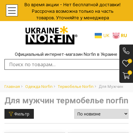
Во время акции - Нет бесплатной доставки!
Рассрочка возможна только на часть
товаров. Уточняйте у менеджера
UK
RU
Официальный интернет-магазин Norfin в Украине
.
0
Искать:
0
Главная
Одежда Norfin
Термобелье Norfin
Для Мужчин
Для мужчин термобелье norfin
Фильтр