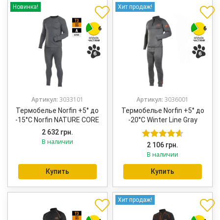
Новинка!
Хит продаж!
Артикул:
3033101
Артикул:
3036001
Термобелье Norfin +5° до
Термобелье Norfin +5° до
-15°C Norfin NATURE CORE
-20°C Winter Line Gray
2 632
грн.
В наличии
2 106
грн.
Оценка
В наличии
4.63
из 5
Купить
Купить
Хит продаж!