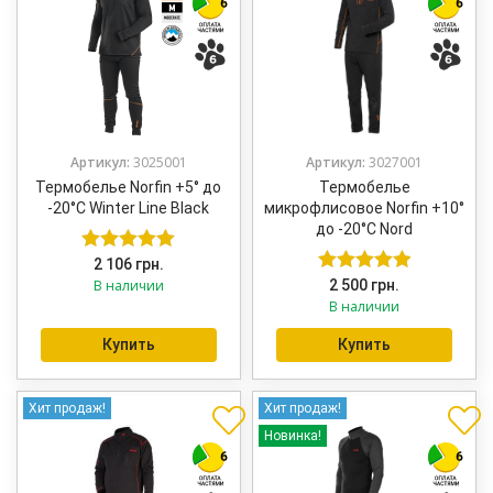
Артикул:
3025001
Артикул:
3027001
Термобелье Norfin +5° до
Термобелье
-20°C Winter Line Black
микрофлисовое Norfin +10°
до -20°C Nord
2 106
грн.
Оценка
5.00
В наличии
2 500
грн.
Оценка
5.00
из 5
В наличии
из 5
Купить
Купить
Хит продаж!
Хит продаж!
Новинка!