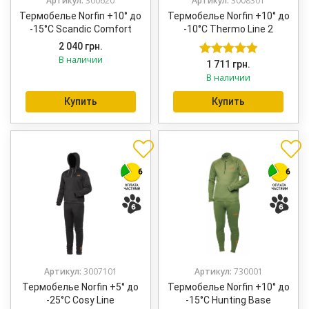
Артикул:
300620
Артикул:
3008301
Термобелье Norfin +10° до
Термобелье Norfin +10° до
-15°C Scandic Comfort
-10°C Thermo Line 2
2 040
грн.
В наличии
1 711
грн.
Оценка
5.00
В наличии
из 5
Купить
Купить
Артикул:
3007101
Артикул:
730001
Термобелье Norfin +5° до
Термобелье Norfin +10° до
-25°C Cosy Line
-15°C Hunting Base