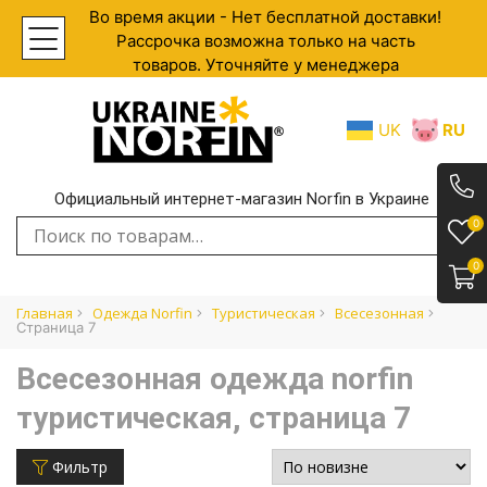
Во время акции - Нет бесплатной доставки!
Рассрочка возможна только на часть
товаров. Уточняйте у менеджера
UK
RU
Официальный интернет-магазин Norfin в Украине
.
0
Искать:
0
Главная
Одежда Norfin
Туристическая
Всесезонная
Страница 7
Всесезонная одежда norfin
туристическая, страница 7
Фильтр